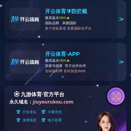
系统
数字高清矩阵系统
分布式管理系统
网络中控系统
同声传译无线表决语音
高清远程视频会议
转写
多媒体教学扩声
IP网络定时编码管理器带触摸屏
SW-6005DS